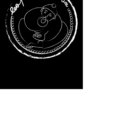
Chifoumi, L'eau
(En
cours)