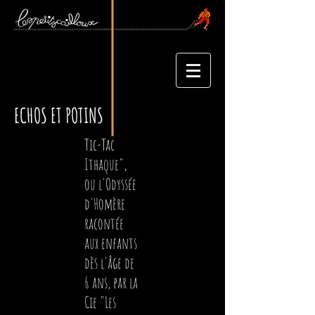
ECHOS ET POTINS
Tic-Tac
Ithaque",
ou l'Odyssée
d'Homère
racontée
aux enfants
dès l'âge de
6 ans, par la
Cie "Les