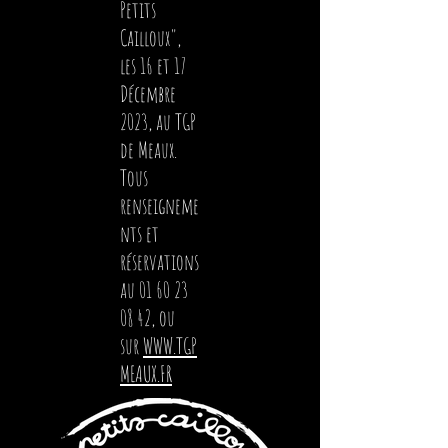
Petits
Cailloux",
les 16 et 17
Décembre
2023, au TGP
de Meaux.
Tous
renseigneme
nts et
réservations
au
01 60 23
08 42
, ou
sur
WWW.TGP
MEAUX.FR